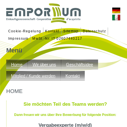
Cookie-Regelung
Kontakt
Sitemap
Datenschutz
Impressum
MwSt.-Nr. IT 02607440217
Menü
Zum
Inhalt
Home
Wir über uns
Geschäftsidee
springen
Mitglied / Kunde werden
Kontakt
HOME
Sie möchten Teil des Teams werden?
Dann freuen wir uns über Ihre Bewerbung für folgende Position:
Vergabeexperte (m/w/d)