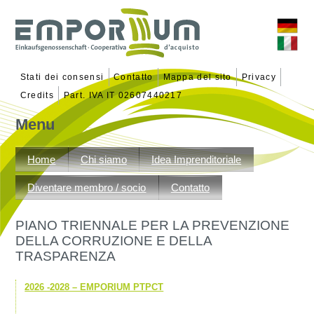
Stati dei consensi
Contatto
Mappa del sito
Privacy
Credits
Part. IVA IT 02607440217
Menu
Vai
al
Home
Chi siamo
Idea Imprenditoriale
contenuto
Diventare membro / socio
Contatto
PIANO TRIENNALE PER LA PREVENZIONE
DELLA CORRUZIONE E DELLA
TRASPARENZA
2026 -2028 – EMPORIUM PTPCT