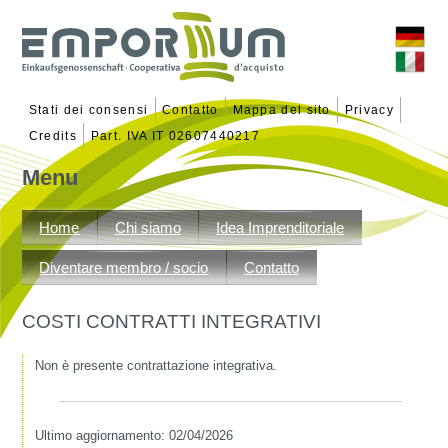
Stati dei consensi
Contatto
Mappa del sito
Privacy
Credits
Part. IVA IT 02607440217
Menu
Vai
al
Home
Chi siamo
Idea Imprenditoriale
contenuto
Diventare membro / socio
Contatto
COSTI CONTRATTI INTEGRATIVI
Non è presente contrattazione integrativa.
Ultimo aggiornamento: 02/04/2026