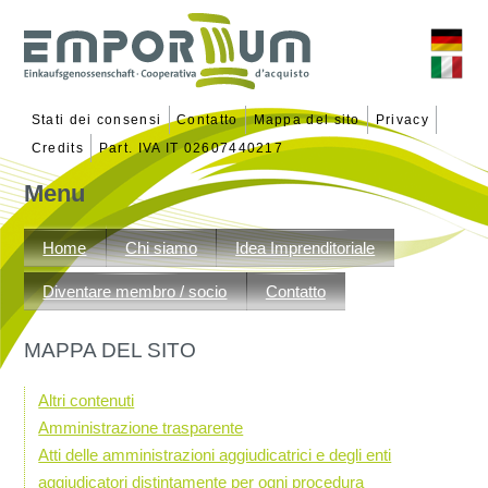
Stati dei consensi
Contatto
Mappa del sito
Privacy
Credits
Part. IVA IT 02607440217
Menu
Vai
al
Home
Chi siamo
Idea Imprenditoriale
contenuto
Diventare membro / socio
Contatto
MAPPA DEL SITO
Altri contenuti
Amministrazione trasparente
Atti delle amministrazioni aggiudicatrici e degli enti
aggiudicatori distintamente per ogni procedura