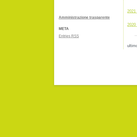
2021 
Amministrazione trasparente
2020 
META
Entries
RSS
ultim