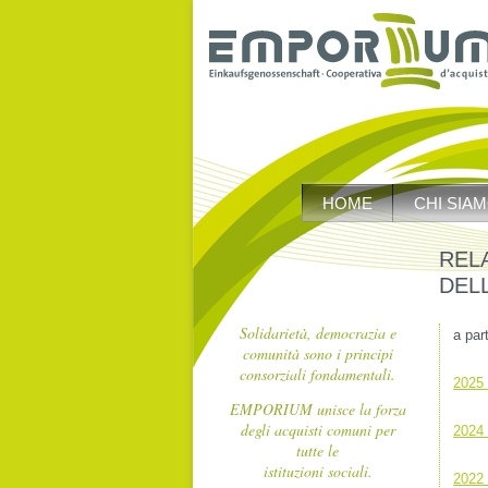
Vai
al
HOME
CHI SIA
contenuto
REL
DEL
Solidarietà, democrazia e
a par
comunità sono i principi
consorziali fondamentali.
2025 
EMPORIUM unisce la forza
degli acquisti comuni per
2024 
tutte le
istituzioni sociali.
2022 