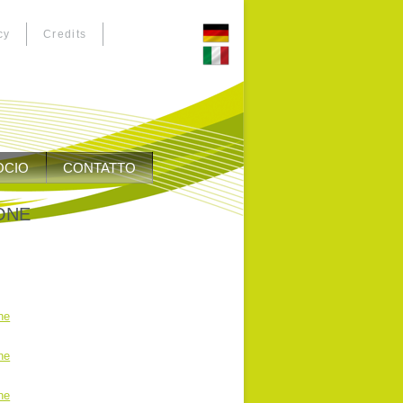
cy
Credits
OCIO
CONTATTO
ONE
ne
ne
ne