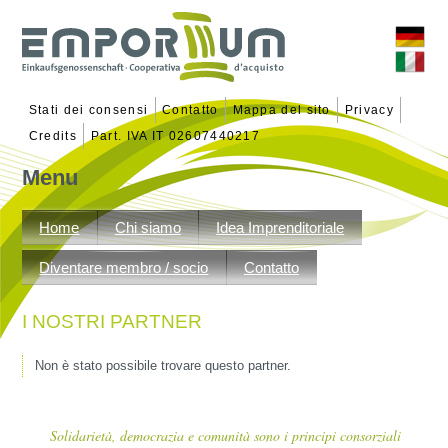
Stati dei consensi
Contatto
Mappa del sito
Privacy
Credits
Part. IVA IT 02607440217
Menu
Vai
al
Home
Chi siamo
Idea Imprenditoriale
contenuto
Diventare membro / socio
Contatto
I NOSTRI PARTNER
Non è stato possibile trovare questo partner.
Solidarietà, democrazia e comunità sono i principi consorziali